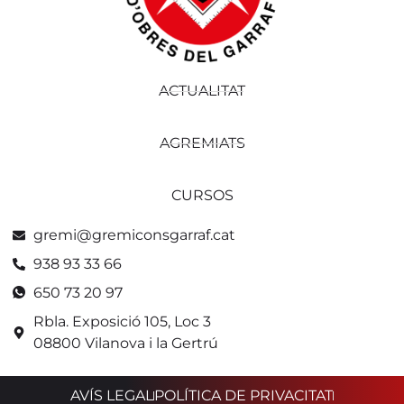
ACTUALITAT
AGREMIATS
CURSOS
gremi@gremiconsgarraf.cat
938 93 33 66
650 73 20 97
Rbla. Exposició 105, Loc 3
08800 Vilanova i la Gertrú
AVÍS LEGAL
POLÍTICA DE PRIVACITAT