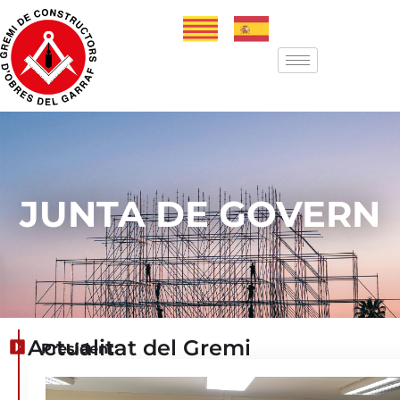
JUNTA DE GOVERN
Actualitat del Gremi
President:
Alfred
Contreras