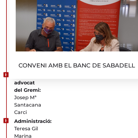
Antoni
Roure
Monné
Jordi
Vives
Castellvi
Xavier
Carràs
CONVENI AMB EL BANC DE SABADELL
Gavilán
Assessor-
advocat
del Gremi:
Josep Mª
Santacana
Carci
Administració:
Teresa Gil
Marina