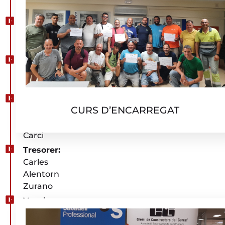
Llanas
Vicepresident
1r:
Enric Vallvé
Ascorriola
Vicepresident
2n:
Antoni
Mora Martell
Secretari:
CURS D’ENCARREGAT
Josep Mª
Santacana
Carci
Tresorer:
Carles
Alentorn
Zurano
Vocals
Junta
directiva: